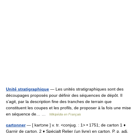
Unité stratigraphique
— Les unités stratigraphiques sont des
découpages proposés pour définir des séquences de dépôt. Il
s’agit, par la description fine des tranches de terrain que
constituent les coupes et les profils, de proposer à la fois une mise
en séquence de… …
Wikipédia en Français
cartonner
— [ kartɔne ] v. tr. <conjug. : 1> • 1751; de carton 1 ♦
Garnir de carton. 2 ♦ Spécialt Relier (un livre) en carton. P. p. adj.