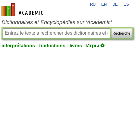
RU
EN
DE
ES
fr-academic.com
Dictionnaires et Encyclopédies sur 'Academic'
Recherche!
interprétations
traductions
livres
Игры ⚽