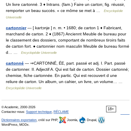
Un livre cartonné. 3 ♦ Intrans. (fam.) Faire un carton; fig. réussir,
remporter un beau succès. « ce môme se met à …
Encyclopédie
Universelle
cartonnier
— [ kartɔnje ] n. m. • 1680; de carton 1 ♦ Fabricant,
marchand de carton. 2 ♦ (1867) Anciennt Meuble de bureau pour
le classement des dossiers, comportant de nombreux tiroirs faits
de carton fort. ● cartonnier nom masculin Meuble de bureau formé
d… …
Encyclopédie Universelle
cartonné
— ⇒CARTONNÉ, ÉE, part. passé et adj. I. Part. passé
de cartonner. II. Adjectif A. Qui est fait de carton. Dossier cartonné;
chemise, fiche cartonnée. En partic. Qui est recouvert d une
reliure de carton. Un album, un cahier, un livre, un volume… …
Encyclopédie Universelle
© Academic, 2000-2026
18+
Contactez-nous:
Support technique
,
RÉCLAME
Dictionnaires exportation
, créé sur PHP,
Joomla,
Drupal,
WordPress, MODx.