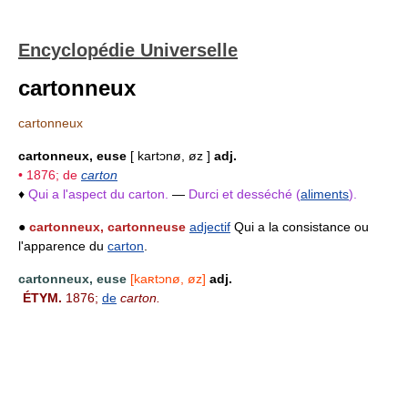
Encyclopédie Universelle
cartonneux
cartonneux
cartonneux, euse
[ kartɔnø, øz ]
adj.
• 1876; de
carton
♦
Qui a l'aspect du carton.
—
Durci et desséché (
aliments
).
●
cartonneux, cartonneuse
adjectif
Qui a la consistance ou
l'apparence du
carton
.
cartonneux, euse
[kaʀtɔnø, øz]
adj.
ÉTYM.
1876;
de
carton.