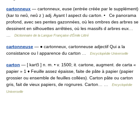
cartonneux
— cartonneux, euse (entrée créée par le supplément)
(kar to neû, neû z ) adj. Ayant l aspect du carton. • Ce panorama
profond, avec ses pentes gazonnées, où les ombres des arbres se
dessinent en silhouettes arrêtées, où les massifs d arbres eux…
…
Dictionnaire de la Langue Française d'Émile Littré
cartonneuse
— ● cartonneux, cartonneuse adjectif Qui a la
consistance ou l apparence du carton …
Encyclopédie Universelle
carton
— [ kartɔ̃ ] n. m. • v. 1500; it. cartone, augment. de carta «
papier » 1 ♦ Feuille assez épaisse, faite de pâte à papier (papier
grossier ou ensemble de feuilles collées). Carton pâte ou carton
gris, fait de vieux papiers, de rognures. Carton… …
Encyclopédie
Universelle